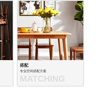
搭配
专业空间搭配方案
MATCHING