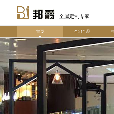
全屋定制专家
首页
全部产品