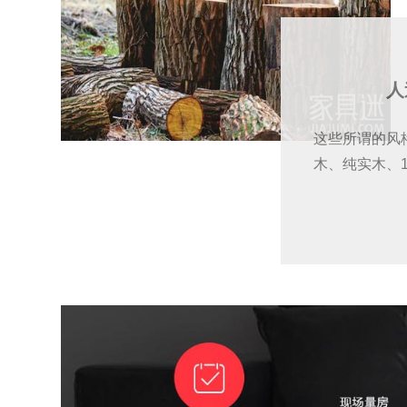
人
这些所谓的风
木、纯实木、