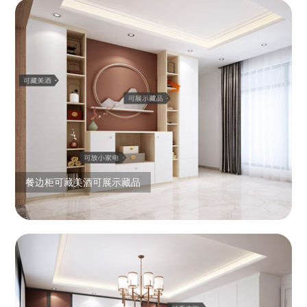
餐边柜可藏美酒可展示藏品