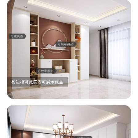
餐边柜可藏美酒可展示藏品